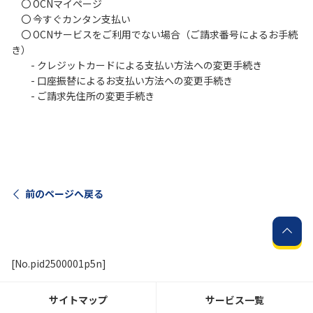
〇 OCNマイページ
〇 今すぐカンタン支払い
履歴・お気に入り
〇 OCNサービスをご利用でない場合（ご請求番号によるお手続
き）
- クレジットカードによる支払い方法への変更手続き
お知らせ
サポートサイトの使い方
- 口座振替によるお支払い方法への変更手続き
- ご請求先住所の変更手続き
NTTドコモビジネスのお客さ
工事・故障情報通知
まはこちら
サービス
OCN サービス一覧
前のページへ戻る
[No.pid2500001p5n]
サイトマップ
サービス一覧