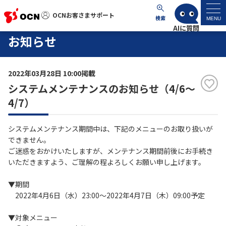
OCNお客さまサポート
OCNお客さまサポート
検索
MENU
お知らせ
マイページ
2022年03月28日 10:00掲載
サポートトップ
システムメンテナンスのお知らせ（4/6～
4/7）
サービス名から探す
システムメンテナンス期間中は、下記のメニューのお取り扱いが
よくあるご質問
できません。
ご迷惑をおかけいたしますが、メンテナンス期間前後にお手続き
いただきますよう、ご理解の程よろしくお願い申し上げます。
工事・故障情報
▼期間
各種ダウンロード
2022年4月6日（水）23:00～2022年4月7日（木）09:00予定
▼対象メニュー
お問い合わせ