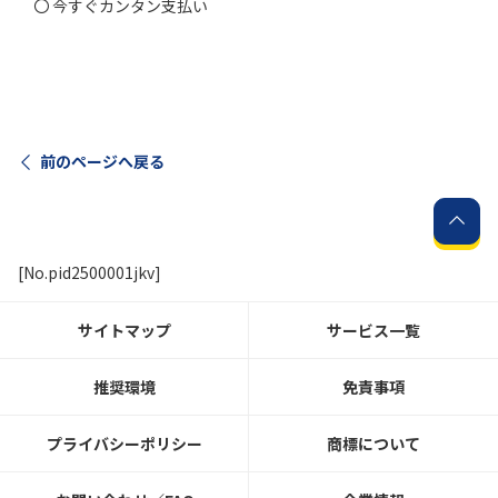
〇 今すぐカンタン支払い
履歴・お気に入り
お知らせ
サポートサイトの使い方
前のページへ戻る
NTTドコモビジネスのお客さ
工事・故障情報通知
まはこちら
サービス
OCN サービス一覧
[No.pid2500001jkv]
サイトマップ
サービス一覧
推奨環境
免責事項
プライバシーポリシー
商標について