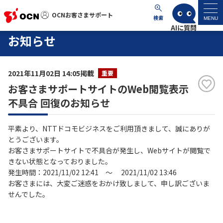
OCNお客さまサポート
OCNお客さまサポート
検索
MENU
お知らせ
マイページ
2021年11月02日 14:05掲載
重要
サポートトップ
お客さまサポートサイトのWeb閲覧表示
不具合 回復のお知らせ
サービス名から探す
平素より、NTTドコモビジネスをご利用頂きまして、誠にありが
よくあるご質問
とうございます。
お客さまサポートサイトで不具合が発生し、Webサイトが閲覧で
きない状態となっておりました。
工事・故障情報
発生時間：2021/11/02 12:41 ～ 2021/11/02 13:46
お客さまには、大変ご迷惑をおかけ致しまして、申し訳ございま
各種ダウンロード
せんでした。
お問い合わせ