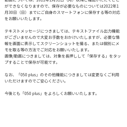
ができなくなりますので、保存が必要なものについては2022年1
月30日（日）までにご自身のスマートフォンに保存する等の対応
履歴・お気に入り
をお願いいたします。
お知らせ
サポートサイトの使い方
テキストメッセージにつきましては、テキストファイル出力機能
がございませんので大変お手数をおかけいたしますが、必要な情
NTTドコモビジネスのお客さ
工事・故障情報通知
報を画面に表示してスクリーンショットを撮る、または個別にメ
まはこちら
サービス
モを取る等の方法でご対応をお願いいたします。
画像/動画につきましては、対象を長押しして「保存する」をタッ
プすることで保存が可能です。
OCN サービス一覧
なお、「050 plus」のその他機能につきましては変更なくご利用
いただけますのでご安心ください。
今後とも「050 plus」をよろしくお願いいたします。