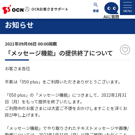
OCNお客さまサポート
OCNお客さまサポート
検索
MENU
お知らせ
マイページ
2021年09月06日 00:00掲載
サポートトップ
「メッセージ機能」の提供終了について
サービス名から探す
お客さま各位
よくあるご質問
平素は「050 plus」をご利用いただきありがとうございます。
「050 plus」の「メッセージ機能」につきまして、2022年1月31
工事・故障情報
日（月）をもって提供を終了いたします。
ご利用中のお客さまには大変ご不便をおかけしますことを深くお
詫び申し上げます。
各種ダウンロード
「メッセージ機能」でやり取りされたテキストメッセージや画像/
お問い合わせ
動画については、2022年1月31日（月）以降ご確認いただくこと