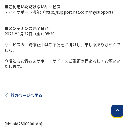
■ご利用いただけないサービス
・マイサポート機能（http://support.ntt.com/mysupport)
履歴・お気に入り
■メンテナンス完了日時
お知らせ
サポートサイトの使い方
2021年1月22日（金）08:20
NTTドコモビジネスのお客さ
工事・故障情報通知
サービスの一時停止中はご不便をお掛けし、申し訳ありませんで
まはこちら
サービス
した。
今後ともお客さまサポートサイトをご愛顧の程よろしくお願いい
OCN サービス一覧
たします。
前のページへ戻る
[No.pid2500000tdn]