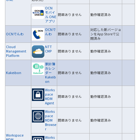
OCN
モバイ
問題ありません
動作確認済み
ル ONE
アプリ
OCNで
対応した新バージョ
OCNでんわ
んわ
問題ありません
ンをApp Storeで公
開済み
Cloud
NTT
Management
CMP
問題ありません
動作確認済み
Platform
家計簿
カレン
Kakeibon
ダー
問題ありません
動作確認済み
Kakeib
on
Works
pace
問題ありません
動作確認済み
MDM
Agent
Works
pace
MDM
問題ありません
動作確認済み
Browse
r
Workspace
Works
MDM