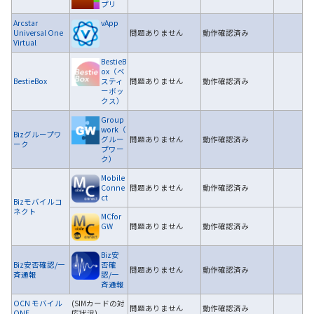
プリ
Arcstar
vApp
Universal One
問題ありません
動作確認済み
Virtual
BestieB
ox（ベ
BestieBox
スティ
問題ありません
動作確認済み
ーボッ
クス）
Group
work（
Bizグループワ
グルー
問題ありません
動作確認済み
ーク
プワー
ク）
Mobile
Conne
問題ありません
動作確認済み
ct
Bizモバイルコ
ネクト
MCfor
GW
問題ありません
動作確認済み
Biz安
Biz安否確認/一
否確
問題ありません
動作確認済み
斉通報
認/一
斉通報
OCN モバイル
(SIMカードの対
問題ありません
動作確認済み
ONE
応状況)