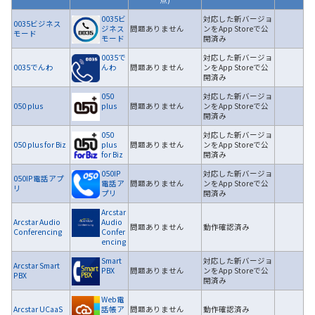
0035ビ
対応した新バージョ
0035ビジネス
ジネス
問題ありません
ンをApp Storeで公
履歴・お気に入り
モード
モード
開済み
0035で
対応した新バージョ
0035でんわ
んわ
問題ありません
ンをApp Storeで公
お知らせ
サポートサイトの使い方
開済み
050
対応した新バージョ
NTTドコモビジネスのお客さ
工事・故障情報通知
050 plus
plus
問題ありません
ンをApp Storeで公
開済み
まはこちら
サービス
050
対応した新バージョ
050 plus for Biz
plus
問題ありません
ンをApp Storeで公
OCN サービス一覧
for Biz
開済み
050IP
対応した新バージョ
050IP電話アプ
電話ア
問題ありません
ンをApp Storeで公
リ
プリ
開済み
Arcstar
Arcstar Audio
Audio
問題ありません
動作確認済み
Conferencing
Confer
encing
Smart
対応した新バージョ
Arcstar Smart
PBX
問題ありません
ンをApp Storeで公
PBX
開済み
Web電
Arcstar UCaaS
話帳ア
問題ありません
動作確認済み