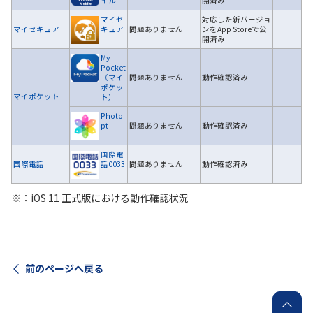
イル
開済み
マイセ
対応した新バージョ
マイセキュア
キュア
問題ありません
ンをApp Storeで公
開済み
My
Pocket
（マイ
問題ありません
動作確認済み
ポケッ
マイポケット
ト）
Photo
pt
問題ありません
動作確認済み
国際電
国際電話
話0033
問題ありません
動作確認済み
※：iOS 11 正式版における動作確認状況
前のページへ戻る