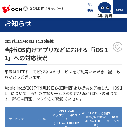
OCNお客さまサポート
OCNお客さまサポート
検索
MENU
お知らせ
マイページ
2017年11月08日 11:10掲載
サポートトップ
当社iOS向けアプリなどにおける「iOS 1
1」への対応状況
サービス名から探す
平素はNTTドコモビジネスのサービスをご利用いただき、誠にあ
よくあるご質問
りがとうございます。
Apple Inc.が2017年9月19日(米国時間)より提供を開始した「iOS 1
工事・故障情報
1」について、当社の主なサービスの対応状況※は以下の通りで
す。詳細は関連リンクからご確認ください。
各種ダウンロード
iOS 11への
iOS 11における動作
アップデートについ
確認/対応状況
関連リ
サービス名
アプリ名
て
(2017年11月8日時
ンク
(2017年11月8日時
お問い合わせ
点)
点)