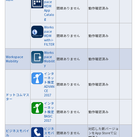
pace
MDM
問題ありません
動作確認済み
App
Catalo
g
Works
pace
MDM
問題ありません
動作確認済み
with i-
FILTER
Works
Workspace
pace
問題ありません
動作確認済み
Mobility
Mobilit
y
インタ
ーネッ
ト検定
問題ありません
動作確認済み
ADVAN
CE
ドットコムマス
2017
ター
インタ
ーネッ
ト検定
問題ありません
動作確認済み
BASIC
2017
ビジネ
対応した新バージョ
ビジネスモバイ
スモバ
問題ありません
ンをApp Storeで公
ル