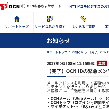
OCNお客さまサポート
NTTドコモビジネスのお
サポートトップ
サービス名から探す
よくあるご質問
工
お知らせ
サポートトップ
お知らせ
【完了】OCN
2017年03月08日 11:15掲載
重要
【完了】OCN IDの緊急メ
メールアドレスを利用して各種we
ンテナンスを行っておりましたが、
お客様には、ご迷惑をお掛けする事
・
OCNメール（Webメール）-> （
・OCNトップ（ログイン・訪問ポイン
・マイポケット-> （9:07完了）