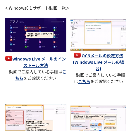
＜Windows8.1 サポート動画一覧＞
履歴・お気に入り
お知らせ
サポートサイトの使い方
NTTドコモビジネスのお客さ
工事・故障情報通知
まはこちら
サービス
OCNメールの設定方法
Windows Live メールのイン
(Windows Live メールの場
OCN サービス一覧
ストール方法
合)
動画でご案内している手順は
こ
動画でご案内している手順
ちら
をご確認ください
は
こちら
をご確認ください