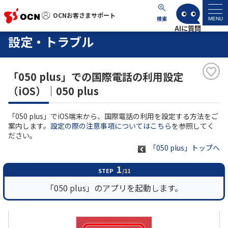
OCNお客さまサポート
OCNお客さまサポート
検索
MENU
設定・トラブル
マイページ
「050 plus」での国際電話の利用設定
サポートトップ
（iOS）｜050 plus
サービス名から探す
「050 plus」でiOS端末から、国際電話の利用を設定する方法をご
案内します。
設定の際の注意事項についてはこちら
を参照してく
よくあるご質問
ださい。
「050 plus」トップへ
工事・故障情報
1
STEP
/11
「050 plus」のアプリを起動します。
各種ダウンロード
お問い合わせ