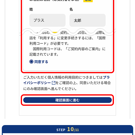
10
STEP
/11