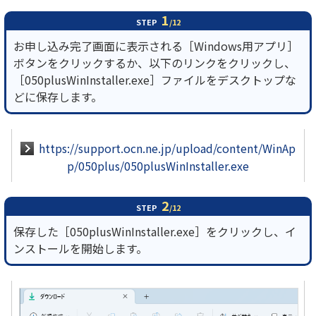
1
STEP
/12
履歴・お気に入り
お申し込み完了画面に表示される［Windows用アプリ］
ボタンをクリックするか、以下のリンクをクリックし、
お知らせ
サポートサイトの使い方
［050plusWinInstaller.exe］ファイルをデスクトップな
どに保存します。
NTTドコモビジネスのお客さ
工事・故障情報通知
まはこちら
サービス
https://support.ocn.ne.jp/upload/content/WinAp
OCN サービス一覧
p/050plus/050plusWinInstaller.exe
2
STEP
/12
保存した［050plusWinInstaller.exe］をクリックし、イ
ンストールを開始します。