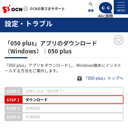
OCNお客さまサポート
OCNお客さまサポート
検索
MENU
設定・トラブル
マイページ
「050 plus」アプリのダウンロード
サポートトップ
（Windows）｜050 plus
サービス名から探す
「050 plus」アプリをダウンロードし、Windows端末にインスト
ールする方法をご案内します。
よくあるご質問
「050 plus」トップへ
お申し込み（受付終了）
工事・故障情報
ダウンロード
初期設定
各種ダウンロード
利用開始
お問い合わせ