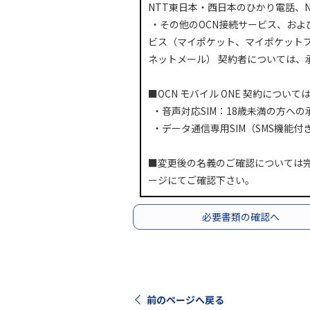
NTT東日本・西日本のひかり電話、N
・その他のOCN接続サービス、お
ビス（マイポケット、マイポケット
ネットメール） 契約者については、
■OCN モバイル ONE 契約につい
・音声対応SIM：18歳未満の方へ
・データ通信専用SIM（SMS機能
■変更後の名義のご確認については完
ージにてご確認下さい。
必要書類の確認へ
前のページへ戻る