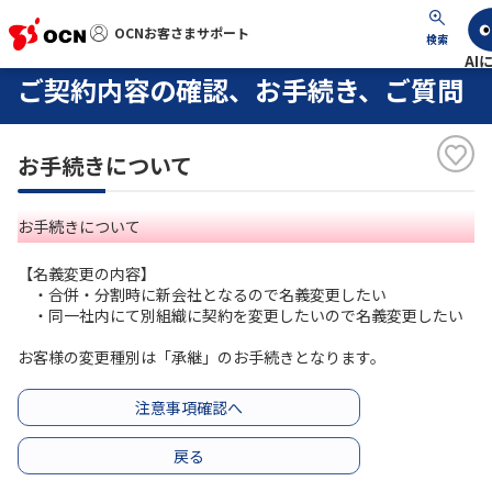
OCNお客さまサポート
OCNお客さまサポート
検索
ご契約内容の確認、お手続き、ご質問
マイページ
お手続きについて
サポートトップ
お手続きについて
サービス名から探す
【名義変更の内容】
よくあるご質問
・合併・分割時に新会社となるので名義変更したい
・同一社内にて別組織に契約を変更したいので名義変更したい
工事・故障情報
お客様の変更種別は「承継」のお手続きとなります。
注意事項確認へ
各種ダウンロード
戻る
お問い合わせ