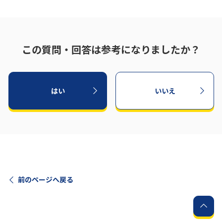
履歴・お気に入り
この質問・回答は参考になりましたか？
お知らせ
サポートサイトの使い方
NTTドコモビジネスのお客さ
工事・故障情報通知
まはこちら
サービス
はい
いいえ
OCN サービス一覧
前のページへ戻る