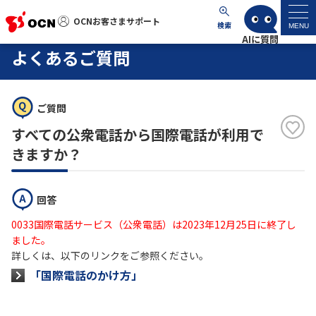
OCNお客さまサポート
OCNお客さまサポート
検索
MENU
よくあるご質問
マイページ
ご質問
サポートトップ
すべての公衆電話から国際電話が利用で
サービス名から探す
きますか？
よくあるご質問
回答
0033国際電話サービス（公衆電話）は2023年12月25日に終了し
工事・故障情報
ました。
詳しくは、以下のリンクをご参照ください。
各種ダウンロード
「国際電話のかけ方」
お問い合わせ