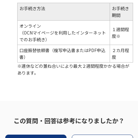
お手続き方法
お手続き
履歴・お気に入り
期間
オンライン
１週間程
お知らせ
サポートサイトの使い方
（OCNマイページを利用したインターネット
度※
でのお手続き）
NTTドコモビジネスのお客さ
工事・故障情報通知
口座振替依頼書（複写申込書またはPDF申込
２カ月程
まはこちら
サービス
書）
度
※連休などの兼ね合いにより最大２週間程度かかる場合が
OCN サービス一覧
あります。
この質問・回答は参考になりましたか？