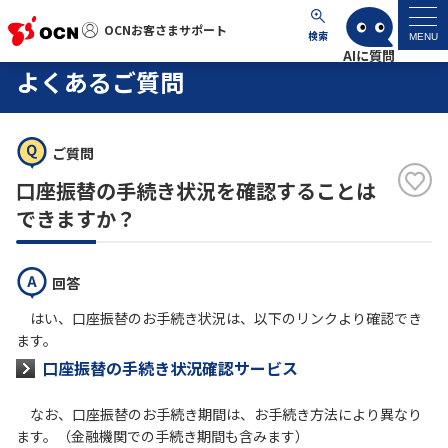
OCNお客さまサポート
OCNお客さまサポート
検索
MENU
よくあるご質問
マイページ
ご質問
サポートトップ
口座振替の手続き状況を確認することは
サービス名から探す
できますか？
よくあるご質問
回答
はい、口座振替のお手続き状況は、以下のリンクより確認でき
工事・故障情報
ます。
口座振替の手続き状況確認サービス
各種ダウンロード
なお、口座振替のお手続き期間は、お手続き方法により異なり
ます。（金融機関での手続き期間も含みます）
お問い合わせ