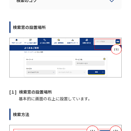
検索のコツ
履歴・お気に入り
検索窓の設置場所
NTTドコモビ
OC
[１]
検索窓の設置場所
基本的に画面の右上に設置しています。
検索方法