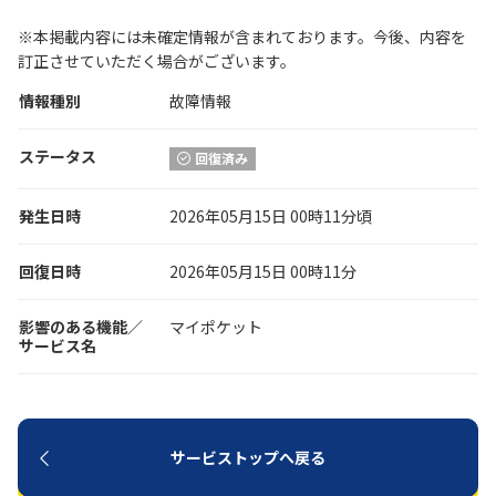
※本掲載内容には未確定情報が含まれております。今後、内容を
履歴・お気に入り
訂正させていただく場合がございます。
情報種別
故障情報
お知らせ
サポートサイトの使い方
ステータス
回復済み
NTTドコモビジネスのお客さ
工事・故障情報通知
まはこちら
サービス
発生日時
2026年05月15日 00時11分頃
OCN サービス一覧
回復日時
2026年05月15日 00時11分
影響のある機能／
マイポケット
サービス名
サービストップへ戻る