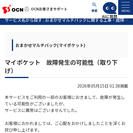
OCNお客さまサポート
OCNお客さまサポート
検索
MENU
サービス名から探す : おまかせマルチパックに関する工事・故障情報
マイページ
おまかせマルチパック(マイポケット)
サポートトップ
マイポケット 故障発生の可能性（取り下
サービス名から探す
げ）
よくあるご質問
2026年05月15日 01:38掲載
工事・故障情報
本サービスをご利用の一部のお客様におきまして、故障が発生し
ている可能性がございましたが、
サービスに異常はございませんでした。
各種ダウンロード
お客様におかれましては、ご心配をおかけしましたことを深くお
詫び申し上げます。
お問い合わせ