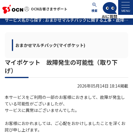
OCNお客さまサポート
OCNお客さまサポート
検索
MENU
サービス名から探す : おまかせマルチパックに関する工事・故障情報
マイページ
おまかせマルチパック(マイポケット)
サポートトップ
マイポケット 故障発生の可能性（取り下
サービス名から探す
げ）
よくあるご質問
2026年05月14日 18:14掲載
工事・故障情報
本サービスをご利用の一部のお客様におきまして、故障が発生し
ている可能性がございましたが、
サービスに異常はございませんでした。
各種ダウンロード
お客様におかれましては、ご心配をおかけしましたことを深くお
詫び申し上げます。
お問い合わせ