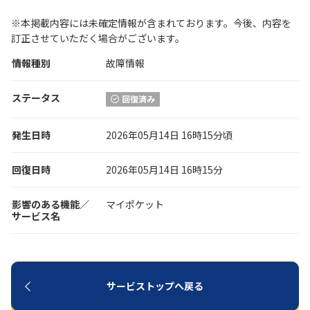
※本掲載内容には未確定情報が含まれております。今後、内容を
履歴・お気に入り
訂正させていただく場合がございます。
情報種別
故障情報
お知らせ
サポートサイトの使い方
ステータス
回復済み
NTTドコモビジネスのお客さ
工事・故障情報通知
まはこちら
サービス
発生日時
2026年05月14日 16時15分頃
OCN サービス一覧
回復日時
2026年05月14日 16時15分
影響のある機能／
マイポケット
サービス名
サービストップへ戻る