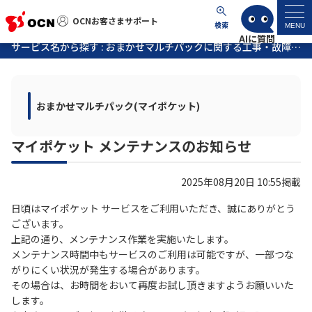
OCNお客さまサポート
OCNお客さまサポート
検索
MENU
サービス名から探す : おまかせマルチパックに関する工事・故障情報
マイページ
おまかせマルチパック(マイポケット)
サポートトップ
マイポケット メンテナンスのお知らせ
サービス名から探す
2025年08月20日 10:55掲載
よくあるご質問
日頃はマイポケット サービスをご利用いただき、誠にありがとう
ございます。
工事・故障情報
上記の通り、メンテナンス作業を実施いたします。
メンテナンス時間中もサービスのご利用は可能ですが、一部つな
各種ダウンロード
がりにくい状況が発生する場合があります。
その場合は、お時間をおいて再度お試し頂きますようお願いいた
します。
お問い合わせ