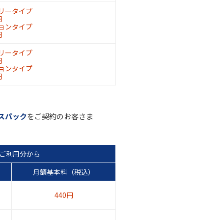
リータイプ
円
ョンタイプ
円
リータイプ
円
ョンタイプ
円
スパック
をご契約のお客さま
月ご利用分から
月額基本料（税込）
440円