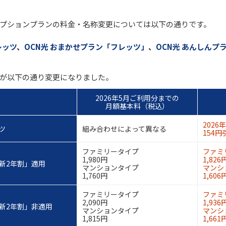
プションプランの料金・名称変更については以下の通りです。
レッツ
、
OCN光 おまかせプラン「フレッツ」
、
OCN光 あんしんプ
本料が以下の通り変更になりました。
2026年5月ご利用分までの
月額基本料（税込）
202
ッツ
組み合わせによって異なる
154円
ファミリータイプ
ファミ
1,980円
1,826
新2年割」適用
マンションタイプ
マンシ
1,760円
1,606
ファミリータイプ
ファミ
2,090円
1,936
新2年割」非適用
マンションタイプ
マンシ
1,815円
1,661