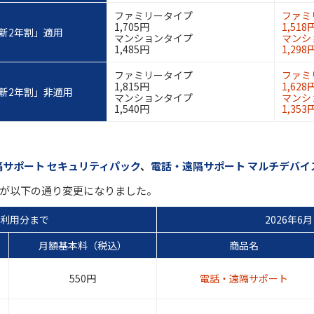
ファミリータイプ
ファミ
1,705円
1,518
新2年割」適用
マンションタイプ
マンシ
1,485円
1,298
ファミリータイプ
ファミ
1,815円
1,628
新2年割」非適用
マンションタイプ
マンシ
1,540円
1,353
隔サポート セキュリティパック
、
電話・遠隔サポート マルチデバイ
本料が以下の通り変更になりました。
ご利用分まで
2026年6
月額基本料（税込）
商品名
550円
電話・遠隔サポート