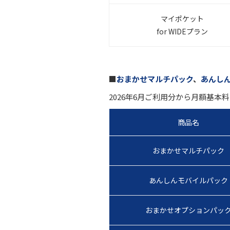
マイポケット
for WIDEプラン
■
おまかせマルチパック
、
あんし
2026年6月ご利用分から月額基
商品名
おまかせマルチパック
あんしんモバイルパック
おまかせオプションパッ