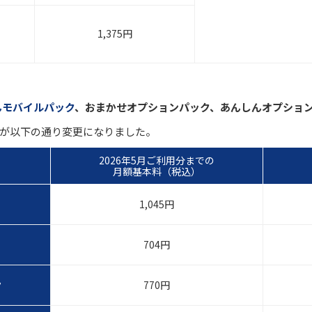
1,375円
んモバイルパック
、おまかせオプションパック、あんしんオプショ
本料が以下の通り変更になりました。
2026年5月ご利用分までの
月額基本料（税込）
1,045円
704円
ク
770円