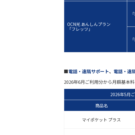
「
OCN光 あんしんプラン
「フレッツ」
「
■
電話・遠隔サポート
、
電話・遠
2026年6月ご利用分から月額基
2026年5月
商品名
マイポケット プラス