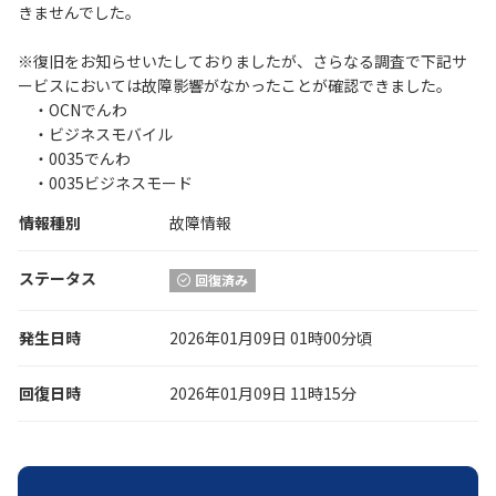
きませんでした。
履歴・お気に入り
※復旧をお知らせいたしておりましたが、さらなる調査で下記サ
ービスにおいては故障影響がなかったことが確認できました。
・OCNでんわ
お知らせ
サポートサイトの使い方
・ビジネスモバイル
・0035でんわ
NTTドコモビジネスのお客さ
工事・故障情報通知
・0035ビジネスモード
まはこちら
サービス
情報種別
故障情報
OCN サービス一覧
ステータス
回復済み
発生日時
2026年01月09日 01時00分頃
回復日時
2026年01月09日 11時15分