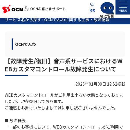
OCNお客さまサポート
OCNお客さまサポート
検索
MENU
サービス名から探す : OCNでんわに関する工事・故障情報
マイページ
OCNでんわ
サポートトップ
【故障発生/復旧】音声系サービスにおけるW
サービス名から探す
EBカスタマコントロール故障発生について
よくあるご質問
2026年01月09日 12:52掲載
工事・故障情報
WEBカスタマコントロールがご利用出来ない状態となっておりま
したが、現在復旧しております。
ご迷惑をお掛けいたしまして誠に申し訳ございませんでした。
各種ダウンロード
■ 故障概要
一部のお客様において、WEBカスタマコントロールがご利用で
お問い合わせ