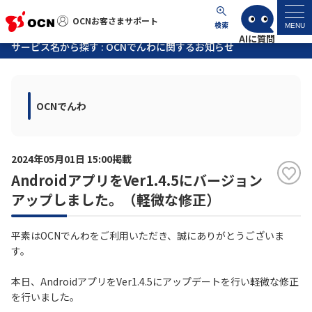
OCNお客さまサポート
OCNお客さまサポート
検索
MENU
サービス名から探す : OCNでんわに関するお知らせ
マイページ
OCNでんわ
サポートトップ
サービス名から探す
2024年05月01日 15:00掲載
AndroidアプリをVer1.4.5にバージョン
よくあるご質問
アップしました。（軽微な修正）
工事・故障情報
平素はOCNでんわをご利用いただき、誠にありがとうございま
す。
各種ダウンロード
本日、AndroidアプリをVer1.4.5にアップデートを行い軽微な修正
を行いました。
お問い合わせ