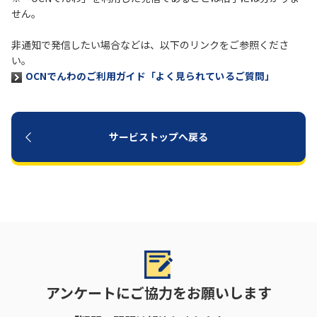
せん。
履歴・お気に入り
非通知で発信したい場合などは、以下のリンクをご参照くださ
い。
お知らせ
サポートサイトの使い方
OCNでんわのご利用ガイド「よく見られているご質問」
NTTドコモビジネスのお客さ
工事・故障情報通知
まはこちら
サービス
サービストップへ戻る
OCN サービス一覧
アンケートにご協力をお願いします