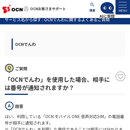
OCNお客さまサポート
OCNお客さまサポート
検索
MENU
サービス名から探す : OCNでんわに関するよくあるご質問
マイページ
OCNでんわ
サポートトップ
サービス名から探す
ご質問
よくあるご質問
「OCNでんわ」を使用した場合、相手に
は番号が通知されますか？
工事・故障情報
回答
各種ダウンロード
はい、利用している「OCN モバイル ONE 音声対応SIM」の電話番
号が相手に通知されます。
お問い合わせ
※「OCNでんわ」を利用した発信であることは相手には分かりま