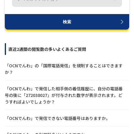
履歴・お気に入り
検索
お知らせ
サポートサイトの使い方
NTTドコモビジネスのお客さ
工事・故障情報通知
直近2週間の閲覧数の多いよくあるご質問
まはこちら
サービス
「OCNでんわ」の「国際電話発信」を規制することはできます
OCN サービス一覧
か？
「OCNでんわ」で発信した相手側の着信履歴に、自分の電話番
号の後に「272038027」が付与された数字が表示されます。ど
うすればよいでしょうか？
「OCNでんわ」で発信できない電話番号はありますか。