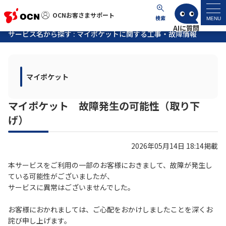
OCNお客さまサポート
OCNお客さまサポート
検索
MENU
サービス名から探す : マイポケットに関する工事・故障情報
マイページ
マイポケット
サポートトップ
マイポケット 故障発生の可能性（取り下
サービス名から探す
げ）
よくあるご質問
2026年05月14日 18:14掲載
工事・故障情報
本サービスをご利用の一部のお客様におきまして、故障が発生し
ている可能性がございましたが、
サービスに異常はございませんでした。
各種ダウンロード
お客様におかれましては、ご心配をおかけしましたことを深くお
詫び申し上げます。
お問い合わせ