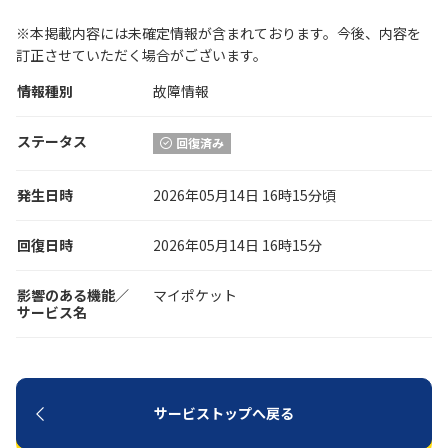
※本掲載内容には未確定情報が含まれております。今後、内容を
履歴・お気に入り
訂正させていただく場合がございます。
情報種別
故障情報
お知らせ
サポートサイトの使い方
ステータス
回復済み
NTTドコモビジネスのお客さ
工事・故障情報通知
まはこちら
サービス
発生日時
2026年05月14日 16時15分頃
OCN サービス一覧
回復日時
2026年05月14日 16時15分
影響のある機能／
マイポケット
サービス名
サービストップへ戻る