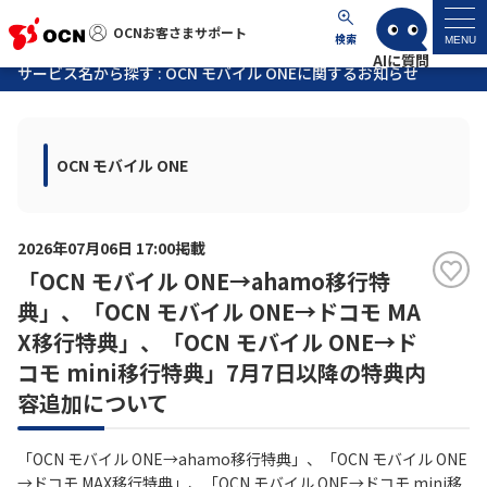
OCNお客さまサポート
OCNお客さまサポート
検索
MENU
サービス名から探す : OCN モバイル ONEに関するお知らせ
マイページ
OCN モバイル ONE
サポートトップ
サービス名から探す
2026年07月06日 17:00掲載
「OCN モバイル ONE→ahamo移行特
よくあるご質問
典」、「OCN モバイル ONE→ドコモ MA
X移行特典」、「OCN モバイル ONE→ド
工事・故障情報
コモ mini移行特典」7月7日以降の特典内
容追加について
各種ダウンロード
「OCN モバイル ONE→ahamo移行特典」、「OCN モバイル ONE
お問い合わせ
→ドコモ MAX移行特典」、「OCN モバイル ONE→ドコモ mini移