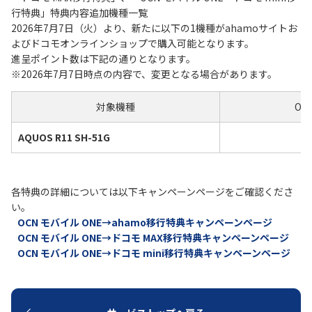
行特典」特典内容追加機種一覧
2026年7月7日（火）より、新たに以下の1機種がahamoサイトお
履歴・お気に入り
よびドコモオンラインショップで購入可能となります。
進呈ポイント数は下記の通りとなります。
お知らせ
サポートサイトの使い方
※2026年7月7日時点の内容で、変更となる場合があります。
NTTドコモビジネスのお客さ
工事・故障情報通知
対象機種
OC
まはこちら
サービス
AQUOS R11 SH-51G
4
OCN サービス一覧
各特典の詳細については以下キャンペーンページをご確認くださ
い。
OCN モバイル ONE→ahamo移行特典キャンペーンページ
OCN モバイル ONE→ドコモ MAX移行特典キャンペーンページ
OCN モバイル ONE→ドコモ mini移行特典キャンペーンページ