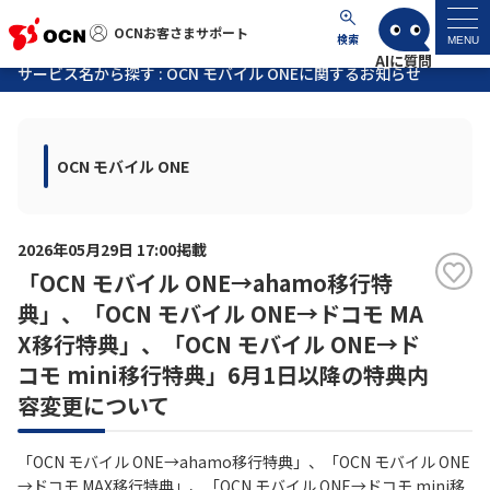
OCNお客さまサポート
OCNお客さまサポート
検索
MENU
サービス名から探す : OCN モバイル ONEに関するお知らせ
マイページ
OCN モバイル ONE
サポートトップ
サービス名から探す
2026年05月29日 17:00掲載
「OCN モバイル ONE→ahamo移行特
よくあるご質問
典」、「OCN モバイル ONE→ドコモ MA
X移行特典」、「OCN モバイル ONE→ド
工事・故障情報
コモ mini移行特典」6月1日以降の特典内
容変更について
各種ダウンロード
「OCN モバイル ONE→ahamo移行特典」、「OCN モバイル ONE
お問い合わせ
→ドコモ MAX移行特典」、「OCN モバイル ONE→ドコモ mini移