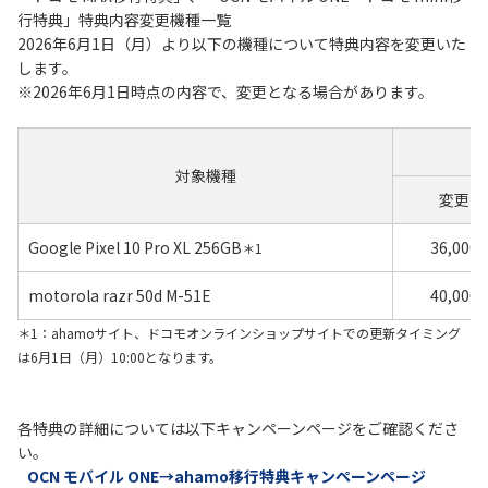
行特典」特典内容変更機種一覧
2026年6月1日（月）より以下の機種について特典内容を変更いた
履歴・お気に入り
します。
※2026年6月1日時点の内容で、変更となる場合があります。
お知らせ
サポートサイトの使い方
NTTドコモビジネスのお客さ
工事・故障情報通知
対象機種
まはこちら
サービス
変更前
OCN サービス一覧
Google Pixel 10 Pro XL 256GB
36,000p
＊1
motorola razr 50d M-51E
40,000p
＊1：ahamoサイト、ドコモオンラインショップサイトでの更新タイミング
は6月1日（月）10:00となります。
各特典の詳細については以下キャンペーンページをご確認くださ
い。
OCN モバイル ONE→ahamo移行特典キャンペーンページ