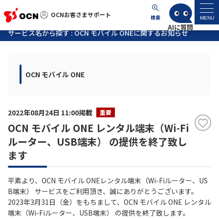
OCNお客さまサポート
OCNお客さまサポート
検索
MENU
サービス名から探す : OCN モバイル ONEに関するお知らせ
マイページ
OCN モバイル ONE
サポートトップ
サービス名から探す
2022年08月24日 11:00掲載
重要
OCN モバイル ONE レンタル端末（Wi-Fi
よくあるご質問
ルーター、USB端末） の提供を終了致し
ます
工事・故障情報
平素より、OCN モバイル ONEレンタル端末（Wi-Fiルーター、US
各種ダウンロード
B端末） サービスをご利用頂き、誠にありがとうございます。
2023年3月31日（金）をもちまして、OCN モバイル ONE レンタル
端末（Wi-Fiルーター、USB端末） の提供を終了致します。
お問い合わせ