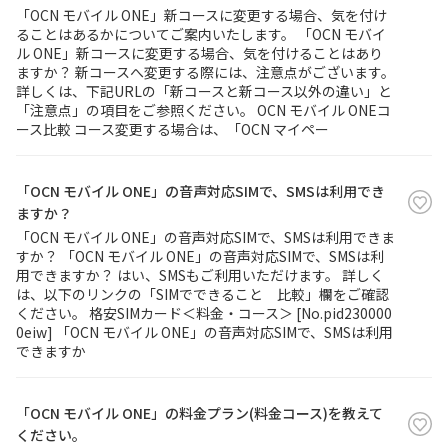
「OCN モバイル ONE」新コースに変更する場合、気を付け
ることはあるかについてご案内いたします。 「OCN モバイ
履歴・お気に入り
ル ONE」新コースに変更する場合、気を付けることはあり
ますか？ 新コースへ変更する際には、注意点がございます。
詳しくは、下記URLの「新コースと新コース以外の違い」と
お知らせ
サポートサイトの使い方
「注意点」の項目をご参照ください。 OCN モバイル ONEコ
ース比較 コース変更する場合は、「OCN マイペー
NTTドコモビジネスのお客さ
工事・故障情報通知
まはこちら
サービス
「OCN モバイル ONE」の音声対応SIMで、SMSは利用でき
ますか？
OCN サービス一覧
「OCN モバイル ONE」の音声対応SIMで、SMSは利用できま
すか？ 「OCN モバイル ONE」の音声対応SIMで、SMSは利
用できますか？ はい、SMSもご利用いただけます。 詳しく
は、以下のリンクの「SIMでできること 比較」欄をご確認
ください。 格安SIMカード＜料金・コース＞ [No.pid230000
0eiw] 「OCN モバイル ONE」の音声対応SIMで、SMSは利用
できますか
「OCN モバイル ONE」の料金プラン(料金コース)を教えて
ください。