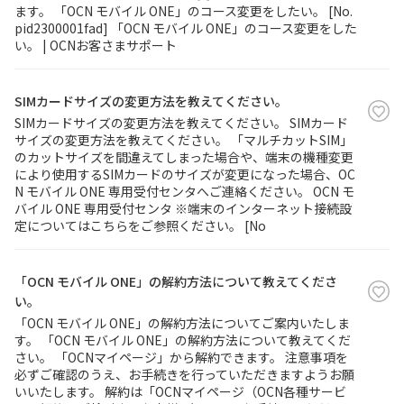
ます。 「OCN モバイル ONE」のコース変更をしたい。 [No.
pid2300001fad] 「OCN モバイル ONE」のコース変更をした
履歴・お気に入り
い。 | OCNお客さまサポート
お知らせ
サポートサイトの使い方
SIMカードサイズの変更方法を教えてください。
SIMカードサイズの変更方法を教えてください。 SIMカード
NTTドコモビジネスのお客さ
工事・故障情報通知
サイズの変更方法を教えてください。 「マルチカットSIM」
まはこちら
サービス
のカットサイズを間違えてしまった場合や、端末の機種変更
により使用するSIMカードのサイズが変更になった場合、OC
N モバイル ONE 専用受付センタへご連絡ください。 OCN モ
OCN サービス一覧
バイル ONE 専用受付センタ ※端末のインターネット接続設
定についてはこちらをご参照ください。 [No
「OCN モバイル ONE」の解約方法について教えてくださ
い。
「OCN モバイル ONE」の解約方法についてご案内いたしま
す。 「OCN モバイル ONE」の解約方法について教えてくだ
さい。 「OCNマイページ」から解約できます。 注意事項を
必ずご確認のうえ、お手続きを行っていただきますようお願
いいたします。 解約は「OCNマイページ（OCN各種サービ