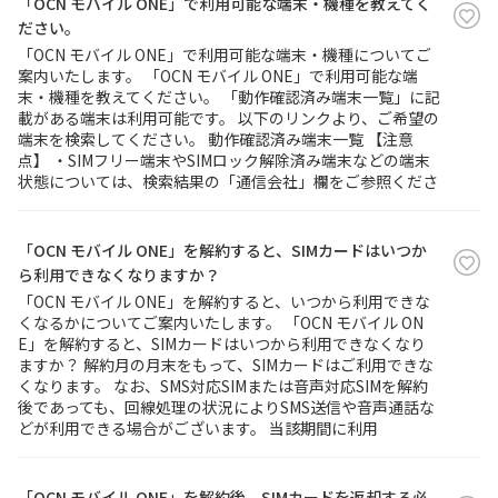
「OCN モバイル ONE」で利用可能な端末・機種を教えてく
ださい。
「OCN モバイル ONE」で利用可能な端末・機種についてご
案内いたします。 「OCN モバイル ONE」で利用可能な端
末・機種を教えてください。 「動作確認済み端末一覧」に記
載がある端末は利用可能です。 以下のリンクより、ご希望の
端末を検索してください。 動作確認済み端末一覧 【注意
点】 ・SIMフリー端末やSIMロック解除済み端末などの端末
状態については、検索結果の「通信会社」欄をご参照くださ
「OCN モバイル ONE」を解約すると、SIMカードはいつか
ら利用できなくなりますか？
「OCN モバイル ONE」を解約すると、いつから利用できな
くなるかについてご案内いたします。 「OCN モバイル ON
E」を解約すると、SIMカードはいつから利用できなくなり
ますか？ 解約月の月末をもって、SIMカードはご利用できな
くなります。 なお、SMS対応SIMまたは音声対応SIMを解約
後であっても、回線処理の状況によりSMS送信や音声通話な
どが利用できる場合がございます。 当該期間に利用
「OCN モバイル ONE」を解約後、SIMカードを返却する必