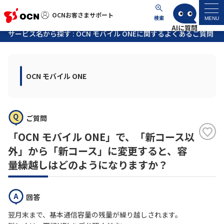
OCNお客さまサポート
OCNお客さまサポート
検索
MENU
サービス名から探す : OCN モバイル ONEに関するよくあるご質問
マイページ
OCN モバイル ONE
サポートトップ
サービス名から探す
ご質問
よくあるご質問
「OCN モバイル ONE」で、「新コース以
外」から「新コース」に変更すると、容
工事・故障情報
量繰越しはどのようになりますか？
各種ダウンロード
回答
翌月末まで、基本通信容量の残量が繰り越しされます。
お問い合わせ