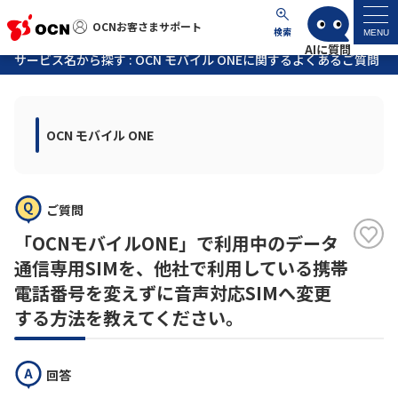
OCNお客さまサポート
OCNお客さまサポート
検索
MENU
サービス名から探す : OCN モバイル ONEに関するよくあるご質問
マイページ
OCN モバイル ONE
サポートトップ
サービス名から探す
ご質問
よくあるご質問
「OCNモバイルONE」で利用中のデータ
通信専用SIMを、他社で利用している携帯
工事・故障情報
電話番号を変えずに音声対応SIMへ変更
する方法を教えてください。
各種ダウンロード
回答
お問い合わせ