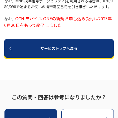
なお、MNP(携帯番号ポータビリティ)を利用される場合は、070/0
80/090で始まるお使いの携帯電話番号を引き継ぎいただけます。
履歴・お気に入り
OCN モバイル ONEの新規お申し込み受付は2023年
なお、
6月26日をもって終了しました。
お知らせ
サポートサイトの使い方
NTTドコモビジネスのお客さ
工事・故障情報通知
まはこちら
サービス
サービストップへ戻る
OCN サービス一覧
この質問・回答は参考になりましたか？