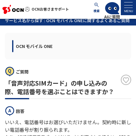
OCNお客さまサポート
OCNお客さまサポート
検索
MENU
サービス名から探す : OCN モバイル ONEに関するよくあるご質問
マイページ
OCN モバイル ONE
サポートトップ
サービス名から探す
ご質問
よくあるご質問
「音声対応SIMカード」の申し込みの
際、電話番号を選ぶことはできますか？
工事・故障情報
回答
各種ダウンロード
いいえ、電話番号はお選びいただけません。契約時に新し
い電話番号が割り振られます。
お問い合わせ