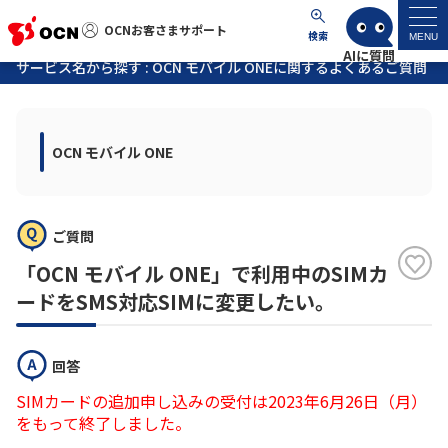
OCNお客さまサポート
OCNお客さまサポート
検索
MENU
サービス名から探す : OCN モバイル ONEに関するよくあるご質問
マイページ
OCN モバイル ONE
サポートトップ
サービス名から探す
ご質問
よくあるご質問
「OCN モバイル ONE」で利用中のSIMカ
ードをSMS対応SIMに変更したい。
工事・故障情報
回答
各種ダウンロード
SIMカードの追加申し込みの受付は2023年6月26日（月）
をもって終了しました。
お問い合わせ