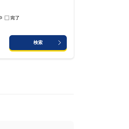
中
完了
検索