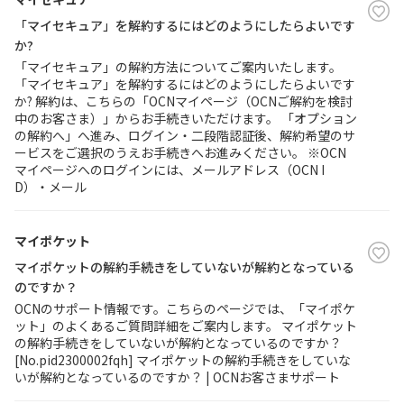
「マイセキュア」を解約するにはどのようにしたらよいです
履歴・お気に入り
か?
「マイセキュア」の解約方法についてご案内いたします。
「マイセキュア」を解約するにはどのようにしたらよいです
お知らせ
サポートサイトの使い方
か? 解約は、こちらの「OCNマイページ（OCNご解約を検討
中のお客さま）」からお手続きいただけます。 「オプション
の解約へ」へ進み、ログイン・二段階認証後、解約希望のサ
NTTドコモビジネスのお客さ
工事・故障情報通知
ービスをご選択のうえお手続きへお進みください。 ※OCN
まはこちら
サービス
マイページへのログインには、メールアドレス（OCN I
D）・メール
OCN サービス一覧
マイポケット
マイポケットの解約手続きをしていないが解約となっている
のですか？
OCNのサポート情報です。こちらのページでは、「マイポケ
ット」のよくあるご質問詳細をご案内します。 マイポケット
の解約手続きをしていないが解約となっているのですか？
[No.pid2300002fqh] マイポケットの解約手続きをしていな
いが解約となっているのですか？ | OCNお客さまサポート