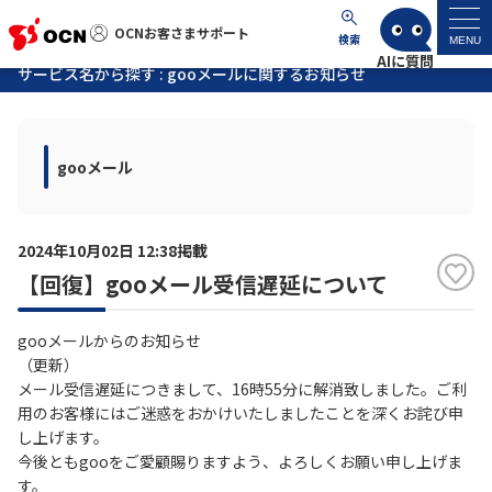
OCNお客さまサポート
OCNお客さまサポート
検索
MENU
サービス名から探す : gooメールに関するお知らせ
マイページ
gooメール
サポートトップ
サービス名から探す
2024年10月02日 12:38掲載
【回復】gooメール受信遅延について
よくあるご質問
gooメールからのお知らせ
工事・故障情報
（更新）
メール受信遅延につきまして、16時55分に解消致しました。ご利
用のお客様にはご迷惑をおかけいたしましたことを深くお詫び申
各種ダウンロード
し上げます。
今後ともgooをご愛顧賜りますよう、よろしくお願い申し上げま
お問い合わせ
す。