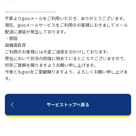
----------------------------
履歴・お気に入り
平素よりgooメールをご利用いただき、ありがとうございます。
現在、gooメールサービスをご利用のお客様におきましてメール
お知らせ
サポートサイトの使い方
配送に遅延が発生しております。
・原因
設備高負荷
NTTドコモビジネスのお客さ
工事・故障情報通知
ご利用のお客様には大変ご迷惑をおかけしております。
まはこちら
サービス
弊社において状況の回復に努めているところでございますので、
何卒ご理解を賜りますようお願い申し上げます。
OCN サービス一覧
今後ともgooをご愛顧賜りますよう、よろしくお願い申し上げま
す。
サービストップへ戻る