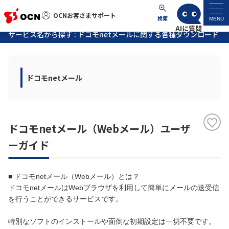
OCNお客さまサポート
OCNお客さまサポート
検索
MENU
サービス名から探す : ドコモnetメールに関する各種ダウンロード
マイページ
ドコモnetメール
サポートトップ
サービス名から探す
ドコモnetメール（Webメール）ユーザ
よくあるご質問
ーガイド
工事・故障情報
■ ドコモnetメール（Webメール）とは？
ドコモnetメールはWebブラウザを利用して簡単にメールの送受信
各種ダウンロード
を行うことができるサービスです。
特別なソフトのインストールや面倒な初期設定は一切不要です。
お問い合わせ