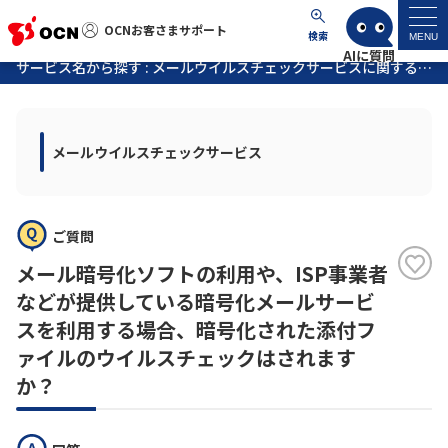
OCNお客さまサポート
OCNお客さまサポート
検索
MENU
サービス名から探す : メールウイルスチェックサービスに関するよくあるご質問
マイページ
メールウイルスチェックサービス
サポートトップ
サービス名から探す
ご質問
よくあるご質問
メール暗号化ソフトの利用や、ISP事業者
などが提供している暗号化メールサービ
工事・故障情報
スを利用する場合、暗号化された添付フ
ァイルのウイルスチェックはされます
か？
各種ダウンロード
お問い合わせ