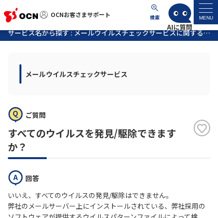
OCNお客さまサポート
OCNお客さまサポート
検索
MENU
サービス名から探す : メールウイルスチェックサービスに関するよくあるご質問
マイページ
メールウイルスチェックサービス
サポートトップ
サービス名から探す
ご質問
よくあるご質問
すべてのウイルスを発見/駆除できます
か？
工事・故障情報
回答
各種ダウンロード
いいえ、すべてのウイルスの発見/駆除はできません。
弊社のメールサーバー上にインストールされている、弊社採用の
お問い合わせ
ソフトウェアが提供するウイルスパターンファイルによって検