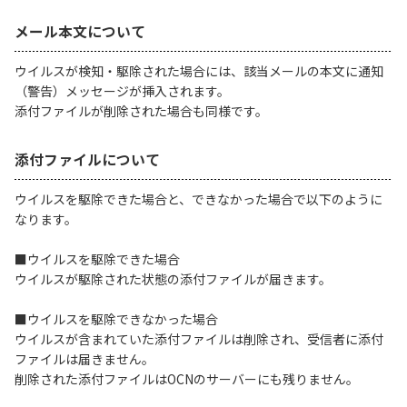
メール本文について
履歴・お気に入り
ウイルスが検知・駆除された場合には、該当メールの本文に通知
（警告）メッセージが挿入されます。
お知らせ
サポートサイトの使い方
添付ファイルが削除された場合も同様です。
NTTドコモビジネスのお客さ
工事・故障情報通知
まはこちら
サービス
添付ファイルについて
ウイルスを駆除できた場合と、できなかった場合で以下のように
OCN サービス一覧
なります。
■ウイルスを駆除できた場合
ウイルスが駆除された状態の添付ファイルが届きます。
■ウイルスを駆除できなかった場合
ウイルスが含まれていた添付ファイルは削除され、受信者に添付
ファイルは届きません。
削除された添付ファイルはOCNのサーバーにも残りません。