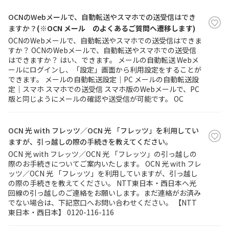
OCNのWebメールで、自動転送やスマホでの送受信はでき
履歴・お気に入り
ますか？
(※OCN メール のよくあるご質問へ遷移します)
OCNのWebメールで、自動転送やスマホでの送受信はできま
すか？ OCNのWebメールで、自動転送やスマホでの送受信
お知らせ
サポートサイトの使い方
はできますか？ はい、できます。 メールの自動転送 Webメ
ールにログインし、「設定」画面から利用設定をすることが
NTTドコモビジネスのお客さ
工事・故障情報通知
できます。 メールの自動転送設定｜PC メールの自動転送設
まはこちら
サービス
定｜スマホ スマホでの送受信 スマホ版のWebメールで、PC
版と同じようにメールの確認や送受信が可能です。 OC
OCN サービス一覧
OCN 光 with フレッツ／OCN 光 「フレッツ」を利用してい
ますが、引っ越しの際の手続きを教えてください。
OCN 光 with フレッツ／OCN 光 「フレッツ」の引っ越しの
際のお手続きについてご案内いたします。 OCN 光 with フレ
ッツ／OCN 光 「フレッツ」を利用していますが、引っ越し
の際の手続きを教えてください。 NTT東日本・西日本へ光
回線の引っ越しのご連絡をお願いします。まだ連絡がお済み
でない場合は、下記窓口へお問い合わせください。 【NTT
東日本・西日本】 0120-116-116