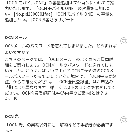
「OCN モバイル ONE」の容量追加オプションについてご案
内いたします。 「OCN モバイル ONE」の容量を追加した
い。 [No.pid2300001fae] 「OCN モバイル ONE」の容量を
履歴・お気に入り
追加したい。 | OCNお客さまサポート
お知らせ
サポートサイトの使い方
OCN メール
NTTドコモビジネスのお客さ
工事・故障情報通知
OCNメールのパスワードを忘れてしまいました。どうすれば
まはこちら
サービス
よいですか？
こちらのページでは、「OCN メール」のよくあるご質問詳
細をご案内します。 OCNメールのパスワードを忘れてしま
OCN サービス一覧
いました。どうすればよいですか？ OCNご契約時のOCNメ
ールパスワードから変更していない場合は、「OCN会員登録
証」からご確認ください。 「OCN会員登録証」はお申込み
時期により異なります。詳しくは以下のリンクを参照してく
ださい。 OCN会員登録証(お申込内容のご案内)とは？ ま
た、お
OCN 光
「OCN 光」の契約以外にも、解約などの手続きが必要です
か？