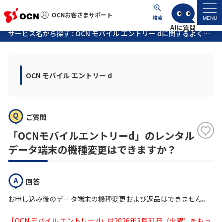
OCNお客さまサポート
OCNお客さまサポート
検索
MENU
サービス名から探す : OCN モバイル エントリー dに関するよくあるご質問
マイページ
OCN モバイル エントリー d
サポートトップ
サービス名から探す
ご質問
よくあるご質問
「OCNモバイルエントリーd」のレンタル
データ端末の機種変更はできますか？
工事・故障情報
回答
各種ダウンロード
お申し込み後のデータ端末の機種変更および返品はできません。
お問い合わせ
「OCN モバイル エントリー d」は2026年3月31日（火曜）をもっ