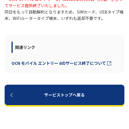
てサービス提供終了いたしました。
同日をもって自動解約となりますため、SIMカード、USBタイプ端
履歴・お気に入り
末、WiFiルータータイプ端末、いずれも返却不要です。
お知らせ
サポートサイトの使い方
NTTドコモビジネスのお客さ
工事・故障情報通知
関連リンク
まはこちら
サービス
OCN モバイル エントリー dのサービス終了について
OCN サービス一覧
サービストップへ戻る