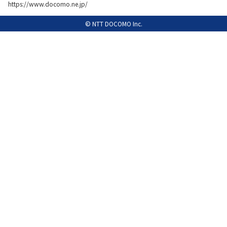
https://www.docomo.ne.jp/
履歴・お気に入り
© NTT DOCOMO Inc.
お知らせ
サポートサイトの使い方
NTTドコモビジネスのお客さ
工事・故障情報通知
まはこちら
サービス
OCN サービス一覧