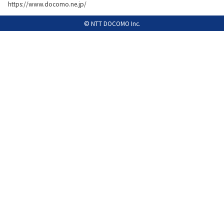
https://www.docomo.ne.jp/
履歴・お気に入り
© NTT DOCOMO Inc.
お知らせ
サポートサイトの使い方
NTTドコモビジネスのお客さ
工事・故障情報通知
まはこちら
サービス
OCN サービス一覧