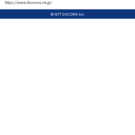
https://www.docomo.ne.jp/
履歴・お気に入り
© NTT DOCOMO Inc.
お知らせ
サポートサイトの使い方
NTTドコモビジネスのお客さ
工事・故障情報通知
まはこちら
サービス
OCN サービス一覧