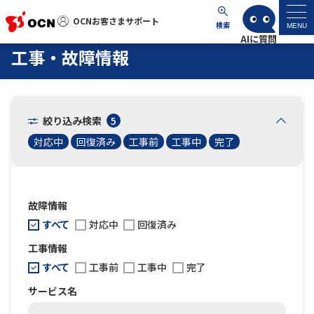
OCNお客さまサポート
OCNお客さまサポート
検索
MENU
工事・故障情報
マイページ
サポートトップ
絞り込み検索
5
対応中
回復済み
工事前
工事中
完了
サービス名から探す
よくあるご質問
故障情報
すべて
対応中
回復済み
工事・故障情報
工事情報
すべて
各種ダウンロード
工事前
工事中
完了
サービス名
お問い合わせ