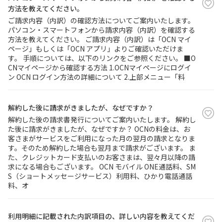
方法を教えてください。
ご請求内容（内訳）の確認方法についてご案内いたします。
履歴・お気に入り
パソコン・スマートフォンから請求内容（内訳）を確認する
方法を教えてください。 ご請求内容（内訳）は「OCN マイ
ページ」もしくは「OCN アプリ」よりご確認いただけま
お知らせ
サポートサイトの使い方
す。 手順については、以下のリンクをご参照ください。 ■O
CNマイページから確認する方法 1.OCNマイページにログイ
NTTドコモビジネスのお客さ
工事・故障情報通知
ン OCN ログイン方法の詳細について 2.上部メニュー「料
まはこちら
サービス
解約した後に請求がきましたが、なぜですか？
OCN サービス一覧
解約した後の請求書発行についてご案内いたします。 解約し
た後に請求がきましたが、なぜですか？ OCNの料金は、お
客さまがサービスをご利用になった月の翌月の請求となりま
す。そのため解約した場合も翌月まで請求がございます。 ま
た、クレジットカード支払いのお客さまは、翌々月以降の請
求になる場合もございます。 OCN モバイル ONE通話料、SM
S（ショートメッセージサービス）利用料、ひかり電話通話
料、オ
利用明細に記載された内訳項目の、詳しい内容を教えてくだ