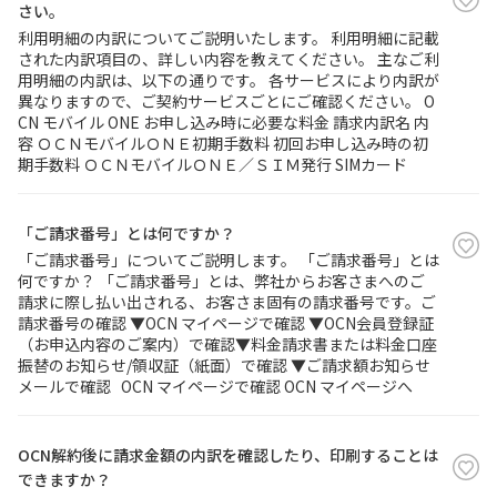
さい。
利用明細の内訳についてご説明いたします。 利用明細に記載
された内訳項目の、詳しい内容を教えてください。 主なご利
用明細の内訳は、以下の通りです。 各サービスにより内訳が
異なりますので、ご契約サービスごとにご確認ください。 O
CN モバイル ONE お申し込み時に必要な料金 請求内訳名 内
容 ＯＣＮモバイルＯＮＥ初期手数料 初回お申し込み時の初
期手数料 ＯＣＮモバイルＯＮＥ／ＳＩＭ発行 SIMカード
「ご請求番号」とは何ですか？
「ご請求番号」についてご説明します。 「ご請求番号」とは
何ですか？ 「ご請求番号」とは、弊社からお客さまへのご
請求に際し払い出される、お客さま固有の請求番号です。ご
請求番号の確認 ▼OCN マイページで確認 ▼OCN会員登録証
（お申込内容のご案内）で確認▼料金請求書または料金口座
振替のお知らせ/領収証（紙面）で確認 ▼ご請求額お知らせ
メールで確認 OCN マイページで確認 OCN マイページへ
OCN解約後に請求金額の内訳を確認したり、印刷することは
できますか？