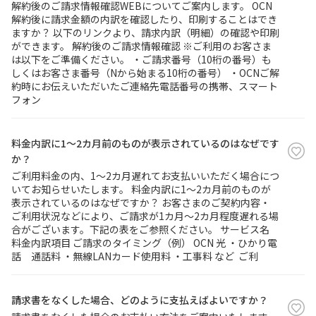
解約後のご請求情報確認WEBについてご案内します。 OCN
解約後に請求金額の内訳を確認したり、印刷することはでき
ますか？ 以下のリンクより、請求内訳（明細）の確認や印刷
ができます。 解約後のご請求情報確認 ※ご利用のお客さま
は以下をご準備ください。 ・ご請求番号（10桁の番号）も
しくはお客さま番号（Nから始まる10桁の番号） ・OCNご解
約時にお伝えいただいたご連絡先電話番号の携帯、スマート
フォン
料金内訳に1～2カ月前のものが表示されているのはなぜです
か？
ご利用料金の内、1～2カ月遅れてお支払いいただく場合につ
いてお知らせいたします。 料金内訳に1～2カ月前のものが
表示されているのはなぜですか？ お客さまのご契約内容・
ご利用状況などにより、ご請求が1カ月～2カ月程度遅れる場
合がございます。下記の表をご参照ください。 サービス名
料金内訳項目 ご請求のタイミング（例） OCN 光 ・ひかり電
話 通話料 ・無線LANカード使用料 ・工事料 など ご利
請求書をなくした場合、どのように支払えばよいですか？