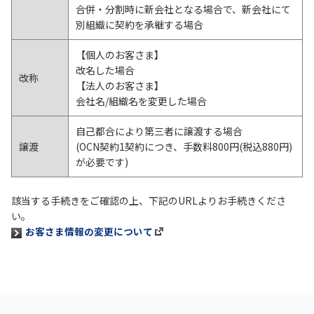
合併・分割時に新会社となる場合で、新会社にて
別組織に契約を承継する場合
履歴・お気に入り
【個人のお客さま】
改名した場合
お知らせ
サポートサイトの使い方
改称
【法人のお客さま】
会社名/組織名を変更した場合
NTTドコモビジネスのお客さ
工事・故障情報通知
まはこちら
サービス
自己都合により第三者に譲渡する場合
譲渡
(OCN契約1契約につき、手数料800円(税込880円)
OCN サービス一覧
が必要です)
該当する手続きをご確認の上、下記のURLよりお手続きくださ
い。
お客さま情報の変更について