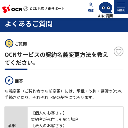
OCNお客さまサポート
OCNお客さまサポート
検索
MENU
よくあるご質問
マイページ
ご質問
サポートトップ
OCNサービスの契約名義変更方法を教え
サービス名から探す
てください。
よくあるご質問
回答
名義変更（ご契約者の名前変更）には、承継・改称・譲渡の3つの
工事・故障情報
手続きがあり、それぞれ下記の基準にて承ります。
各種ダウンロード
【個人のお客さま】
契約者が死亡し引継ぐ場合
お問い合わせ
承継
【法人のお客さま】