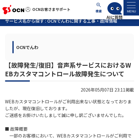
OCNお客さまサポート
OCNお客さまサポート
検索
MENU
サービス名から探す : OCNでんわに関する工事・故障情報
マイページ
OCNでんわ
サポートトップ
【故障発生/復旧】音声系サービスにおけるW
サービス名から探す
EBカスタマコントロール故障発生について
よくあるご質問
2026年05月07日 23:11掲載
工事・故障情報
WEBカスタマコントロールがご利用出来ない状態となっておりま
したが、現在復旧しております。
ご迷惑をお掛けいたしまして誠に申し訳ございませんでした。
各種ダウンロード
■ 故障概要
一部のお客様において、WEBカスタマコントロールがご利用で
お問い合わせ